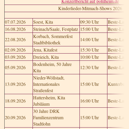
Konzertbericht auf pohlheim.de
Kinderlieder-Mitmach-Shows 2026
07.07.2026
Soest, Kita
09:30 Uhr
Beste-Laun
16.08.2026
Steinach/Saale, Festplatz
15:00 Uhr
Beste-Laun
Korbach, Sommerfest
22.08.2026
14:00 Uhr
Beste-Laun
Stadtbibliothek
02.09.2026
Jena, Kitafest
15:30 Uhr
Beste-Laun
03.09.2026
Dreieich, Kita
10:00 Uhr
Beste-Laun
Bodenheim, 50 Jahre
05.09.2026
12:30 Uhr
Beste-Laun
Kita
Nieder-Wöllstadt,
13.09.2026
Internationales
15:00 Uhr
Kunterbunt
Straßenfest
Hattersheim, Kita
18.09.2026
16:00 Uhr
Beste-Laun
Jubiläum
30 Jahre DRK
20.09.2026
Familienzentrum
15:00 Uhr
Beste-Laun
Stadtlohn