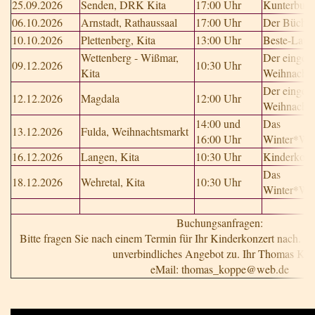
25.09.2026
Senden, DRK Kita
17:00 Uhr
Kunterbunt
06.10.2026
Arnstadt, Rathaussaal
17:00 Uhr
Der Büche
10.10.2026
Plettenberg, Kita
13:00 Uhr
Beste-Laun
Wettenberg - Wißmar,
Der einges
09.12.2026
10:30 Uhr
Kita
Weihnacht
Der einges
12.12.2026
Magdala
12:00 Uhr
Weihnacht
14:00 und
Das
13.12.2026
Fulda, Weihnachtsmarkt
16:00 Uhr
Winter*We
16.12.2026
Langen, Kita
10:30 Uhr
Kinderkonze
Das
18.12.2026
Wehretal, Kita
10:30 Uhr
Winter*We
Buchungsanfragen:
Bitte fragen Sie nach einem Termin für Ihr Kinderkonzert nach. G
unverbindliches Angebot zu. Ihr Thomas Ko
eMail: thomas_koppe@web.de