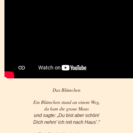
Das Blümchen
Ein Blümchen stand an einem Weg,
da kam die graue Maus
und sagte: „Du bist aber schön!
Dich nehm’ ich mit nach Haus’.“