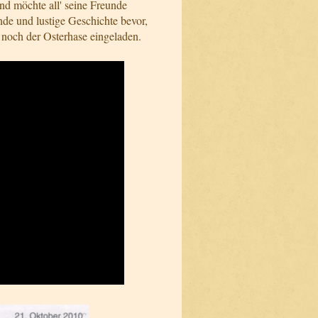
und möchte all' seine Freunde
nde und lustige Geschichte bevor,
 noch der Osterhase eingeladen.