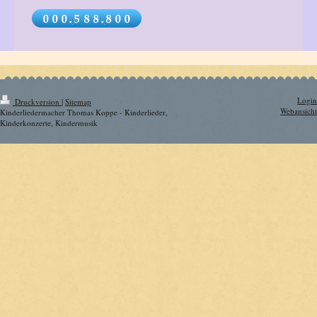
Login
Druckversion
|
Sitemap
Webansicht
Kinderliedermacher Thomas Koppe - Kinderlieder,
Kinderkonzerte, Kindermusik